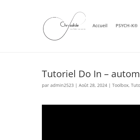
Accueil
PSYCH-K®
Tutoriel Do In – auto
par
admin2523
|
Août 28, 2024
|
Toolbox
,
Tuto