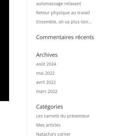
automassage relaxant
Retour physique au travail
Ensemble, on va plus loin…
Commentaires récents
Archives
août 2024
mai 2022
avril 2022
mars 2022
Catégories
Les carnets du préventeur
Mes articles
Natacha's corner