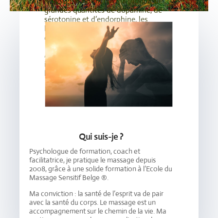
le système hormonal qui produit de
grandes quantités de dopamine, de
sérotonine et d’endorphine, les
hormones cérébrales du soulagement
et du plaisir.
Autre résultat : une diminution
importante de la sécrétion de cortisol,
l’hormone du stress.
Qui suis-je ?
Psychologue de formation, coach et
facilitatrice, je pratique le massage depuis
2008, grâce à une solide formation à l’Ecole du
Massage Sensitif Belge ®.
Ma conviction : la santé de l’esprit va de pair
avec la santé du corps. Le massage est un
accompagnement sur le chemin de la vie. Ma