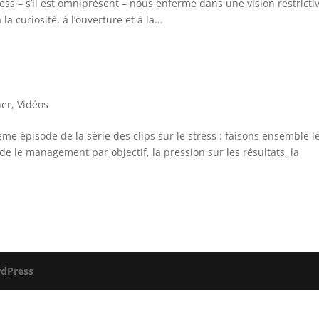
ss – s’il est omniprésent – nous enferme dans une vision restricti
a curiosité, à l’ouverture et à la...
ner
,
Vidéos
e épisode de la série des clips sur le stress : faisons ensemble l
e le management par objectif, la pression sur les résultats, la
dPress