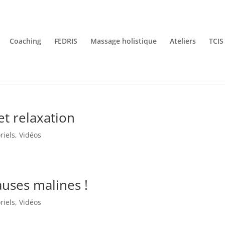
Coaching
FEDRIS
Massage holistique
Ateliers
TCIS
et relaxation
riels
,
Vidéos
auses malines !
riels
,
Vidéos