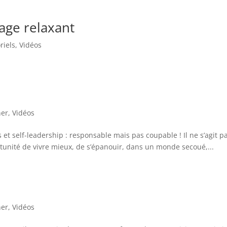
age relaxant
riels
,
Vidéos
ner
,
Vidéos
et self-leadership : responsable mais pas coupable ! Il ne s’agit p
rtunité de vivre mieux, de s’épanouir, dans un monde secoué,...
ner
,
Vidéos