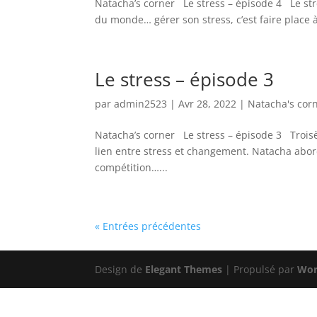
Natacha’s corner Le stress – épisode 4 Le stre
du monde… gérer son stress, c’est faire place à l
Le stress – épisode 3
par
admin2523
|
Avr 28, 2022
|
Natacha's cor
Natacha’s corner Le stress – épisode 3 Troisèm
lien entre stress et changement. Natacha abord
compétition…...
« Entrées précédentes
Design de
Elegant Themes
| Propulsé par
Wor