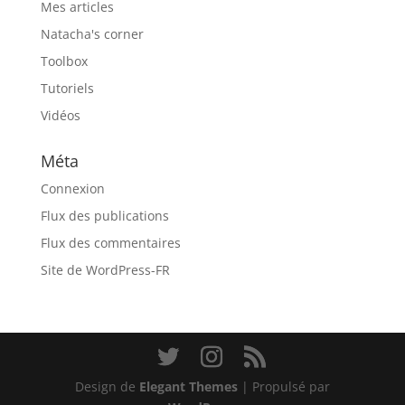
Mes articles
Natacha's corner
Toolbox
Tutoriels
Vidéos
Méta
Connexion
Flux des publications
Flux des commentaires
Site de WordPress-FR
Design de
Elegant Themes
| Propulsé par