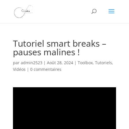
Tutoriel smart breaks –
pauses malines !
par
admin2523
|
Août 28, 2024
|
Toolbox
,
Tutoriels
,
Vidéos
|
0 commentaires