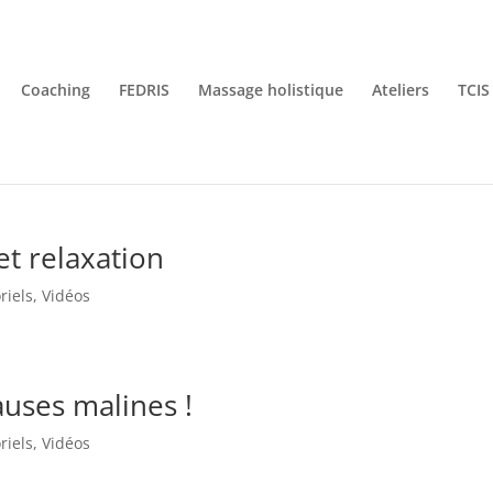
Coaching
FEDRIS
Massage holistique
Ateliers
TCIS
et relaxation
riels
,
Vidéos
auses malines !
riels
,
Vidéos