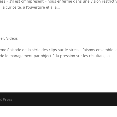
ss – s’il est omniprésent – nous enferme dans une vision restricti
a curiosité, à l’ouverture et à la...
ner
,
Vidéos
e épisode de la série des clips sur le stress : faisons ensemble l
e le management par objectif, la pression sur les résultats, la
dPress