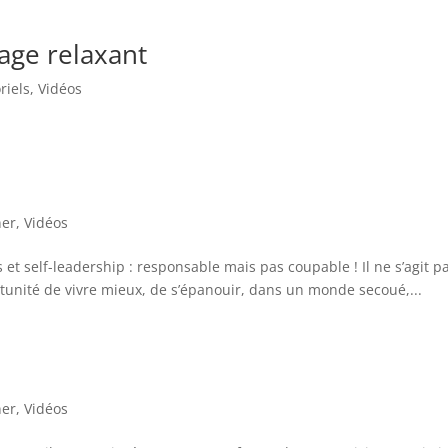
age relaxant
riels
,
Vidéos
ner
,
Vidéos
et self-leadership : responsable mais pas coupable ! Il ne s’agit p
rtunité de vivre mieux, de s’épanouir, dans un monde secoué,...
ner
,
Vidéos