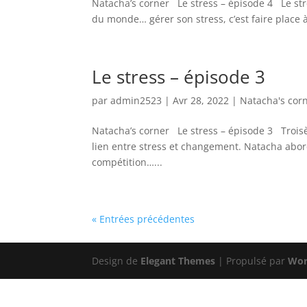
Natacha’s corner Le stress – épisode 4 Le stre
du monde… gérer son stress, c’est faire place à l
Le stress – épisode 3
par
admin2523
|
Avr 28, 2022
|
Natacha's cor
Natacha’s corner Le stress – épisode 3 Troisèm
lien entre stress et changement. Natacha abord
compétition…...
« Entrées précédentes
Design de
Elegant Themes
| Propulsé par
Wor